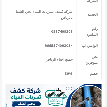
الشركة
شركة كشف تسربات المياه بحي الشفا
الخدمة
بالرياض
رقم
0537409303
التيلفون
الواتس اب
+966537409303
نحن
جميع احياء الرياض
متوفرين
خصم
30%