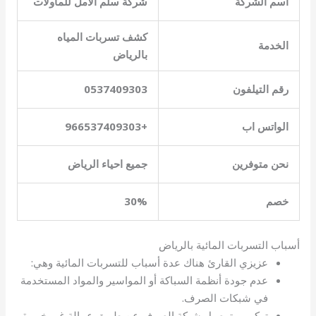
اسم الشركة
شركة سلم الامل للماولات
كشف تسربات المياه
الخدمة
بالرياض
رقم التيلفون
0537409303
الواتس اب
+966537409303
نحن متوفرين
جميع احياء الرياض
خصم
30%
أسباب التسربات المائية بالرياض
عزيزي القارئ هناك عدة أسباب للتسربات المائية وهي:
عدم جودة أنظمة السباكة أو المواسير والمواد المستخدمة
في شبكات الصرف.
تركيب وتوصيل شبكة الصرف عن طريق عمالة غير خبيرة.