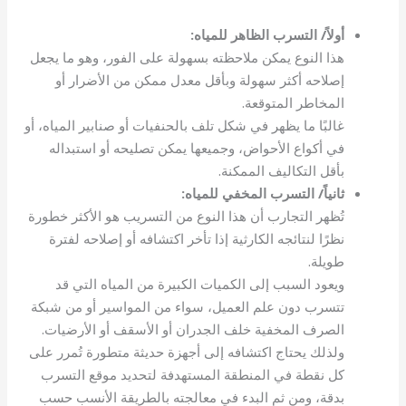
أولاً/ التسرب الظاهر للمياه:
هذا النوع يمكن ملاحظته بسهولة على الفور، وهو ما يجعل
إصلاحه أكثر سهولة وبأقل معدل ممكن من الأضرار أو
المخاطر المتوقعة.
غالبًا ما يظهر في شكل تلف بالحنفيات أو صنابير المياه، أو
في أكواع الأحواض، وجميعها يمكن تصليحه أو استبداله
بأقل التكاليف الممكنة.
ثانياً/ التسرب المخفي للمياه:
تُظهر التجارب أن هذا النوع من التسريب هو الأكثر خطورة
نظرًا لنتائجه الكارثية إذا تأخر اكتشافه أو إصلاحه لفترة
طويلة.
ويعود السبب إلى الكميات الكبيرة من المياه التي قد
تتسرب دون علم العميل، سواء من المواسير أو من شبكة
الصرف المخفية خلف الجدران أو الأسقف أو الأرضيات.
ولذلك يحتاج اكتشافه إلى أجهزة حديثة متطورة تُمرر على
كل نقطة في المنطقة المستهدفة لتحديد موقع التسرب
بدقة، ومن ثم البدء في معالجته بالطريقة الأنسب حسب